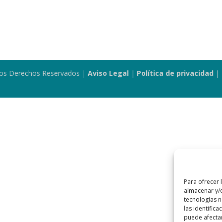
s los Derechos Reservados |
Aviso Legal
|
Política de privacidad
|
Para ofrecer 
almacenar y/o
tecnologías 
las identifica
puede afectar